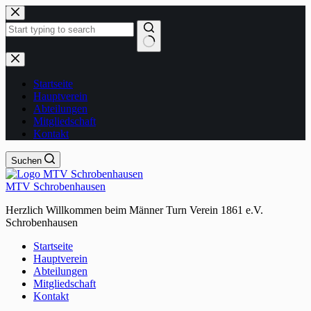
Zum
Inhalt
springen
Keine
Ergebnisse
Startseite
Hauptverein
Abteilungen
Mitgliedschaft
Kontakt
Suchen
MTV Schrobenhausen
Herzlich Willkommen beim Männer Turn Verein 1861 e.V.
Schrobenhausen
Startseite
Hauptverein
Abteilungen
Mitgliedschaft
Kontakt